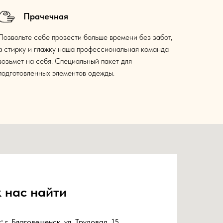
Прачечная
Позвольте себе провести больше времени без забот,
а стирку и глажку наша профессиональная команда
возьмет на себя. Специальный пакет для
подготовленных элементов одежды.
 нас найти
с:
г. Благовещенск, ул. Трудовая, 15