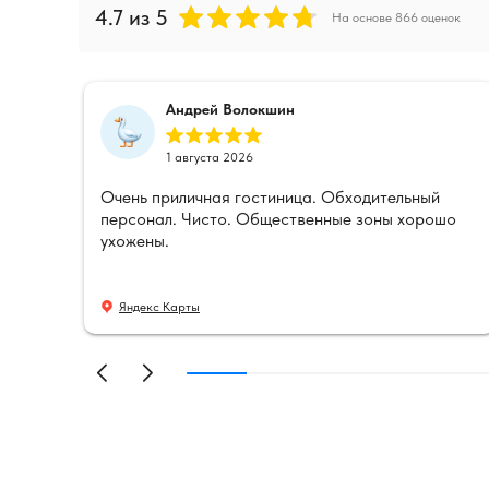
4.7
из 5
На основе
866
оценок
Андрей Волокшин
1 августа 2026
л.
Очень приличная гостиница. Обходительный
не
персонал. Чисто. Общественные зоны хорошо
ица
ухожены.
чень
Яндекс Карты