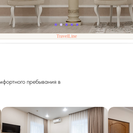
TravelLine
мфортного пребывания в