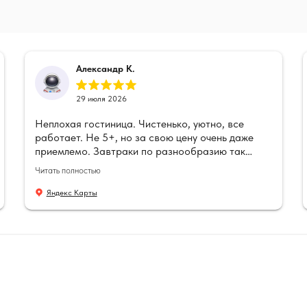
Александр К.
29 июля 2026
Неплохая гостиница. Чистенько, уютно, все
работает. Не 5+, но за свою цену очень даже
приемлемо. Завтраки по разнообразию так
себе, маловато всего, но наесться вполне можно
Читать полностью
с утра.
Яндекс Карты