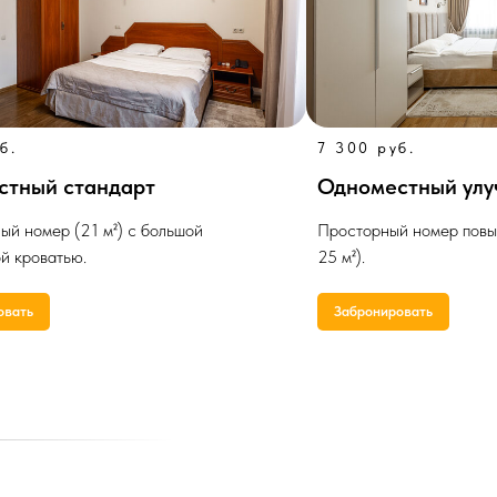
б.
7 300 руб.
стный стандарт
Одноместный ул
й номер (21 м²) с большой
Просторный номер повы
й кроватью.
25 м²).
овать
Забронировать